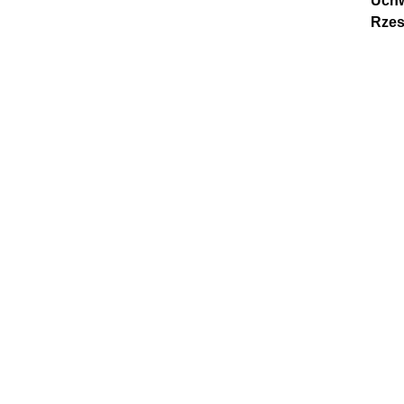
Uchw
Rzes