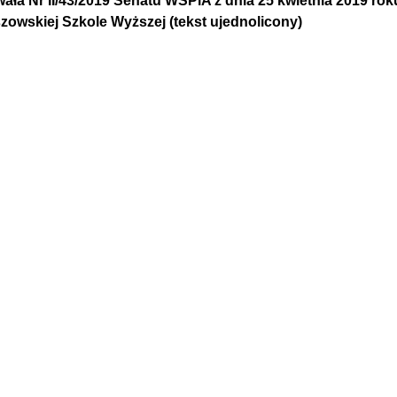
ała Nr II/43/2019 Senatu WSPiA z dnia 25 kwietnia 2019 r
zowskiej Szkole Wyższej (tekst ujednolicony)