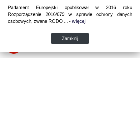
Parlament Europejski opublikował w 2016 roku
Rozporządzenie 2016/679 w sprawie ochrony danych
osobowych, zwane RODO ... -
więcej
Zamknij
Dane kontaktowe:
WSPIA Rzeszowska Szkoła Wyższa
ul. Cegielniana 14 (boczna al. Rejtana)
35-310 Rzeszów
tel. 17 867 04 00