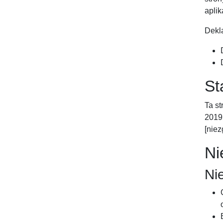
apli
Dekl
St
Ta st
2019 
[nie
Ni
Ni