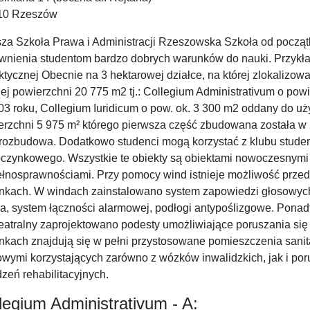
10 Rzeszów
za Szkoła Prawa i Administracji Rzeszowska Szkoła od początk
wnienia studentom bardzo dobrych warunków do nauki. Przykła
tycznej Obecnie na 3 hektarowej działce, na której zlokalizow
ej powierzchni 20 775 m2 tj.: Collegium Administrativum o pow
3 roku, Collegium Iuridicum o pow. ok. 3 300 m2 oddany do uży
erzchni 5 975 m² którego pierwsza część zbudowana została w 2
 rozbudowa. Dodatkowo studenci mogą korzystać z klubu studenc
czynkowego. Wszystkie te obiekty są obiektami nowoczesnymi i
ełnosprawnościami. Przy pomocy wind istnieje możliwość przed
nkach. W windach zainstalowano system zapowiedzi głosowych, 
la, system łączności alarmowej, podłogi antypoślizgowe. Ponadt
teatralny zaprojektowano podesty umożliwiające poruszania się
nkach znajdują się w pełni przystosowane pomieszczenia sanit
owymi korzystających zarówno z wózków inwalidzkich, jak i po
zeń rehabilitacyjnych.
legium Administrativum - A: