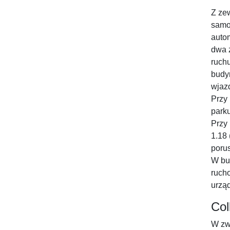
Z ze
samo
auto
dwa 
ruch
budy
wjaz
Przy
park
Przy
1.18 
porus
W bu
ruch
urząd
Col
W zw