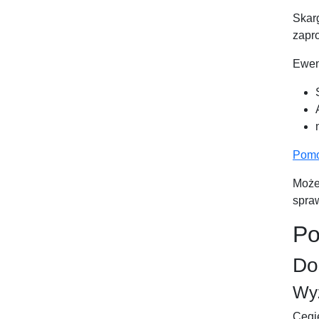
Skarg
zapr
Ewent
Pomo
Może
spra
Po
Do
Wyż
Cegie