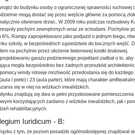
wnątrz do budynku osoby o ograniczonej sprawności ruchowej o
dzielnie mogą dostać się przez wejście główne za pomocą zlok
matycznie otwierane drzwi.. W 2009 roku podczas rozbudowy
zespoły pochylni zewnętrznych wraz ze schodami. Pochylnie p
u 6%. Rampy zaprojektowano jako podjazd o jednym biegu, rów
nku szkoły, w bezpośrednich sąsiedztwie do bocznych wejść. 
dem na pochylnie przez ułożenie betonowej kostki brukowej.
 projektowaniu garażu podziemnego projektant zadbał o to, ab
ująca mogła bezpośrednio bez żadnych przeszkód architektonic
 pomocy windy istnieje możliwość przedostania się do każdego
(aula I pieto) i 23 (aula parter), które mają charakter amfiteat
zania się w niej na wózkach inwalidzkich.
dynku znajdują się dwa w pełni przystosowane pomieszczenia 
owymi korzystających zarówno z wózków inwalidzkich, jak i po
zeń rehabilitacyjnych.
legium Iuridicum - B:
iązku z tym, że poziom posadzki ogólnodostępnej znajdował si