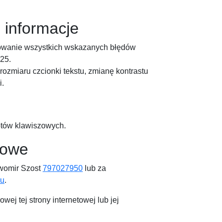
 informacje
idowanie wszystkich wskazanych błędów
25.
zmiaru czcionki tekstu, zmianę kontrastu
i.
ótów klawiszowych.
towe
womir Szost
797027950
lub za
eu
.
j tej strony internetowej lub jej