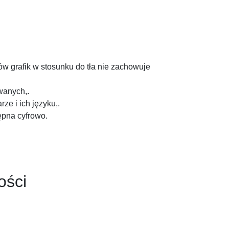
ntów grafik w stosunku do tła nie zachowuje
wanych,.
ze i ich języku,.
pna cyfrowo.
ości