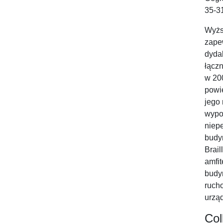
35-3
Wyżs
zape
dydak
łączn
w 200
powi
jego
wypo
niep
budy
Brail
amfi
budy
ruch
urząd
Col