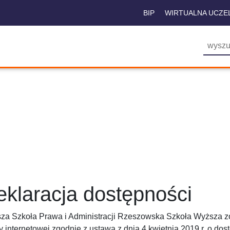
BIP
WIRTUALNA UCZE
eklaracja dostępności
za Szkoła Prawa i Administracji Rzeszowska Szkoła Wyższa
z
y internetowej
zgodnie z ustawą z dnia 4 kwietnia 2019 r. o dost