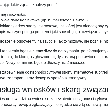
zając takie żądanie należy podać:
Imię i nazwisko,
Swoje dane kontaktowe (np. numer telefonu, e-mail),
dokładny adres strony internetowej, na której jest niedostępny c
opis na czym polega problem i jaki sposób jego rozwiązania był
łoszenie odpowiemy najszybciej jak to możliwe, nie później niż
i ten termin będzie niemożliwy do dotrzymania, poinformujemy
 termin, do którego zgłoszone błędy zostaną poprawione lub pr
b. Nowy termin nie będzie dłuższy niż 2 miesiące.
i zapewnienie dostępności cyfrowej strony internetowej lub tre
iwe, zaproponujemy dostęp w sposób alternatywny.
sługa wniosków i skarg związa
li w odpowiedzi na wniosek o zapewnienie dostępności cyfrow
pności cyfrowej, a zgłaszający nie zgadza się z tą odmową, ma