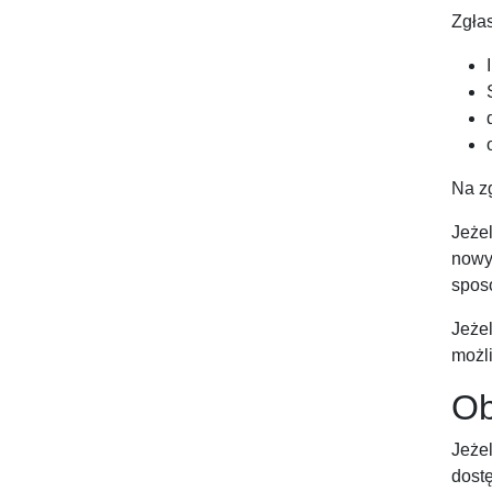
Zgłas
Na zg
Jeżel
nowy
sposó
Jeżel
możl
Ob
Jeże
dostę