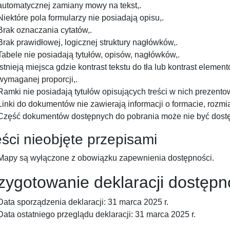
automatycznej zamiany mowy na tekst,.
Niektóre pola formularzy nie posiadają opisu,.
Brak oznaczania cytatów,.
Brak prawidłowej, logicznej struktury nagłówków,.
Tabele nie posiadają tytułów, opisów, nagłówków,.
Istnieją miejsca gdzie kontrast tekstu do tła lub kontrast eleme
wymaganej proporcji,.
Ramki nie posiadają tytułów opisujących treści w nich prezento
Linki do dokumentów nie zawierają informacji o formacie, rozmiar
Część dokumentów dostępnych do pobrania może nie być dostę
eści nieobjęte przepisami
Mapy są wyłączone z obowiązku zapewnienia dostępności.
zygotowanie deklaracji dostępn
Data sporządzenia deklaracji: 31 marca 2025 r.
Data ostatniego przeglądu deklaracji: 31 marca 2025 r.