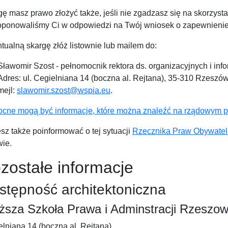
ę masz prawo złożyć także, jeśli nie zgadzasz się na skorzyst
oponowaliśmy Ci w odpowiedzi na Twój wniosek o zapewnienie 
ualną skargę złóż listownie lub mailem do:
Sławomir Szost - pełnomocnik rektora ds. organizacyjnych i info
Adres:
ul. Cegielniana 14 (boczna al. Rejtana), 35-310 Rzeszó
mejl:
slawomir.szost@wspia.eu
.
cne mogą być informacje, które można znaleźć na rządowym po
sz także poinformować o tej sytuacji
Rzecznika Praw Obywatel
wie.
zostałe informacje
stępność architektoniczna
sza Szkoła Prawa i Adminstracji Rzeszo
lniana 14 (boczna al. Rejtana)