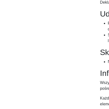
Dekl
Ud
Sk
In
Wszy
pośr
Każdy
elem