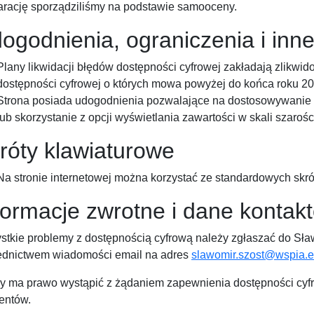
arację sporządziliśmy na podstawie samooceny.
ogodnienia, ograniczenia i inne
Plany likwidacji błędów dostępności cyfrowej zakładają zlikw
dostępności cyfrowej o których mowa powyżej do końca roku 20
Strona posiada udogodnienia pozwalające na dostosowywanie ro
lub skorzystanie z opcji wyświetlania zawartości w skali szarośc
róty klawiaturowe
Na stronie internetowej można korzystać ze standardowych skr
formacje zwrotne i dane kontak
stkie problemy z dostępnością cyfrową należy zgłaszać do
Sła
ednictwem wiadomości email na adres
slawomir.szost@wspia.
 ma prawo wystąpić z żądaniem zapewnienia dostępności cyfrowe
entów.