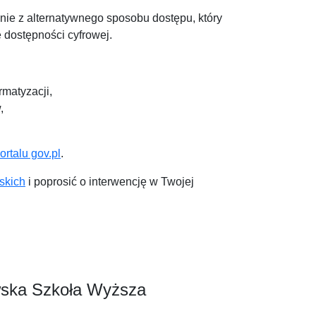
anie z alternatywnego sposobu dostępu, który
dostępności cyfrowej.
rmatyzacji
,
w
,
rtalu gov.pl
.
skich
i poprosić o interwencję w Twojej
wska Szkoła Wyższa