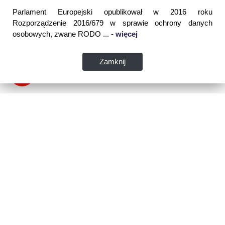
Parlament Europejski opublikował w 2016 roku
Rozporządzenie 2016/679 w sprawie ochrony danych
osobowych, zwane RODO ... -
więcej
Zamknij
Dane kontaktowe:
WSPIA Rzeszowska Szkoła Wyższa
ul. Cegielniana 14 (boczna al. Rejtana)
35-310 Rzeszów
tel. 17 867 04 00