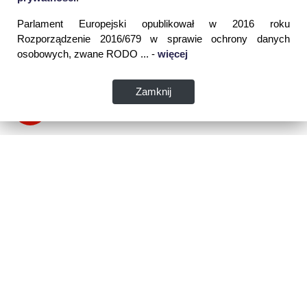
Parlament Europejski opublikował w 2016 roku
Rozporządzenie 2016/679 w sprawie ochrony danych
osobowych, zwane RODO ... -
więcej
Zamknij
Dane kontaktowe:
WSPIA Rzeszowska Szkoła Wyższa
ul. Cegielniana 14 (boczna al. Rejtana)
35-310 Rzeszów