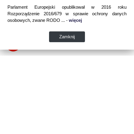
Parlament Europejski opublikował w 2016 roku
Rozporządzenie 2016/679 w sprawie ochrony danych
osobowych, zwane RODO ... -
więcej
Zamknij
Dane kontaktowe:
WSPIA Rzeszowska Szkoła Wyższa
ul. Cegielniana 14 (boczna al. Rejtana)
35-310 Rzeszów
tel. 17 867 04 00