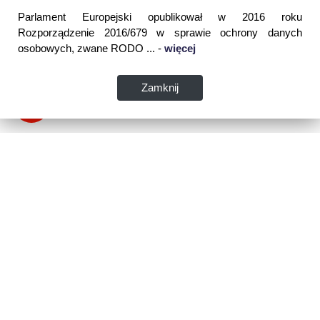
Parlament Europejski opublikował w 2016 roku
Rozporządzenie 2016/679 w sprawie ochrony danych
osobowych, zwane RODO ... -
więcej
Zamknij
Dane kontaktowe:
WSPIA Rzeszowska Szkoła Wyższa
ul. Cegielniana 14 (boczna al. Rejtana)
35-310 Rzeszów
tel. 17 867 04 00