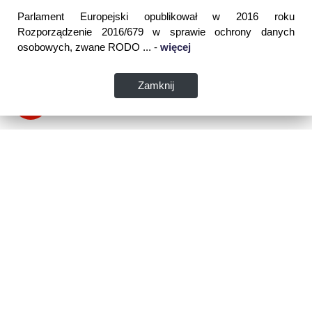
Parlament Europejski opublikował w 2016 roku
Rozporządzenie 2016/679 w sprawie ochrony danych
osobowych, zwane RODO ... -
więcej
Zamknij
Dane kontaktowe:
WSPIA Rzeszowska Szkoła Wyższa
ul. Cegielniana 14 (boczna al. Rejtana)
35-310 Rzeszów
tel. 17 867 04 00