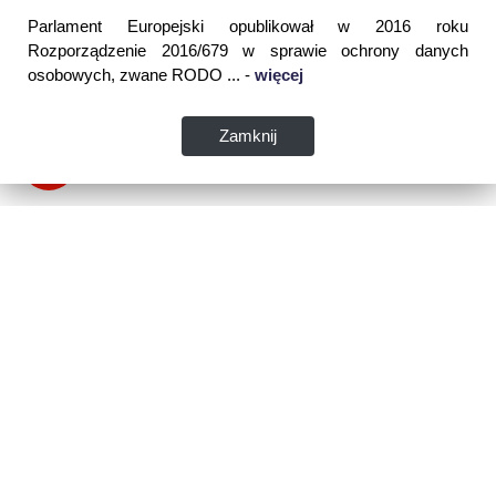
Parlament Europejski opublikował w 2016 roku
Rozporządzenie 2016/679 w sprawie ochrony danych
osobowych, zwane RODO ... -
więcej
Zamknij
Dane kontaktowe:
WSPIA Rzeszowska Szkoła Wyższa
ul. Cegielniana 14 (boczna al. Rejtana)
35-310 Rzeszów
tel. 17 867 04 00