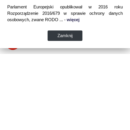
Parlament Europejski opublikował w 2016 roku
Rozporządzenie 2016/679 w sprawie ochrony danych
osobowych, zwane RODO ... -
więcej
Zamknij
Dane kontaktowe:
WSPIA Rzeszowska Szkoła Wyższa
ul. Cegielniana 14 (boczna al. Rejtana)
35-310 Rzeszów
tel. 17 867 04 00