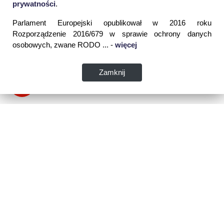
prywatności
.
Parlament Europejski opublikował w 2016 roku
Rozporządzenie 2016/679 w sprawie ochrony danych
osobowych, zwane RODO ... -
więcej
Zamknij
Dane kontaktowe:
WSPIA Rzeszowska Szkoła Wyższa
ul. Cegielniana 14 (boczna al. Rejtana)
35-310 Rzeszów