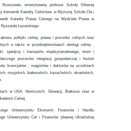
 Rzeszowie, emerytowany profesor Szkoły Głównej
y kierownik Katedry Celnictwa w Wyższej Szkole Cła i
rownik Katedry Prawa Celnego na Wydziale Prawa w
 Ryszarda Łazarskiego
akresu polityki celnej, prawa i procedur celnych oraz
lnych a także w przedsiębiorstwach obsługi celnej ,
ki, spedycji i transportu międzynarodowego, teorii i
darczego procesów integracji gospodarczej i historii
ielu licencjatów , magistrów i doktorów na uczelniach
ch, rosyjskich, białoruskich, kazachskich, ukraińskich,
h.
etach w USA, Niemczech, Słowacji, Białorusi oraz w
Akademii Celnej.
iego Uniwersytetu Ekonomii, Finansów i Handlu
go Uniwersytetu Ceł i Finansów (dawnej Ukraińskiej