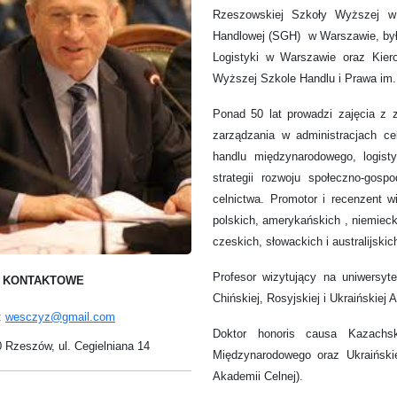
Rzeszowskiej Szkoły Wyższej w
Handlowej (SGH) w Warszawie, był
Logistyki w Warszawie oraz Kie
Wyższej Szkole Handlu i Prawa im.
Ponad 50 lat prowadzi zajęcia z z
zarządzania w administracjach ce
handlu międzynarodowego, logisty
strategii rozwoju społeczno-gospo
celnictwa. Promotor i recenzent w
polskich, amerykańskich , niemiecki
czeskich, słowackich i australijskic
Profesor wizytujący na uniwersyt
 KONTAKTOWE
Chińskiej, Rosyjskiej i Ukraińskiej 
:
wesczyz@gmail.com
Doktor honoris causa Kazachsk
 Rzeszów, ul. Cegielniana 14
Międzynarodowego oraz Ukraińskie
Akademii Celnej).