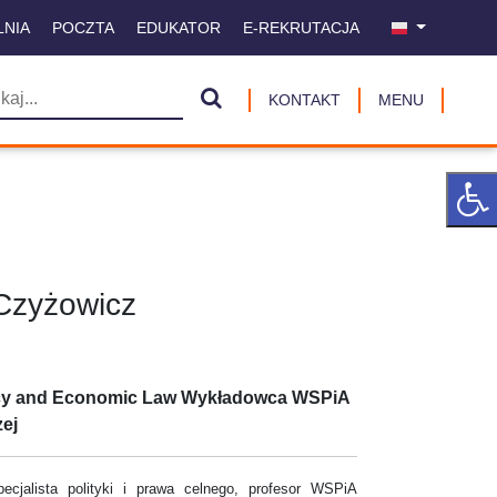
LNIA
POCZTA
EDUKATOR
E-REKRUTACJA
KONTAKT
MENU
 Czyżowicz
icy and Economic Law Wykładowca WSPiA
ej
pecjalista polityki i prawa celnego, profesor WSPiA