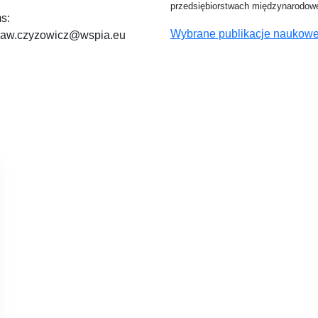
przedsiębiorstwach międzynarodow
s:
Wybrane publikacje naukowe 
ław.czyzowicz@wspia.eu