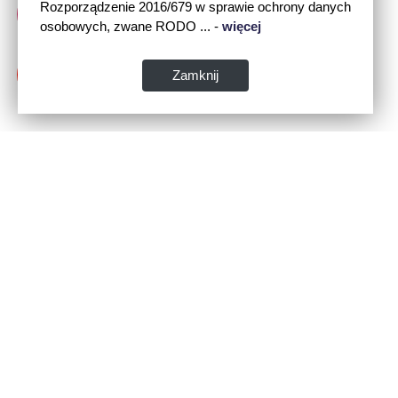
Rozporządzenie 2016/679 w sprawie ochrony danych
osobowych, zwane RODO ... -
więcej
Zamknij
Dane kontaktowe:
WSPIA Rzeszowska Szkoła Wyższa
ul. Cegielniana 14 (boczna al. Rejtana)
35-310 Rzeszów