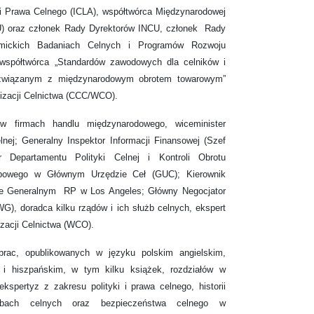
 Prawa Celnego (ICLA), współtwórca Międzynarodowej
U) oraz członek Rady Dyrektorów INCU, członek Rady
mickich Badaniach Celnych i Programów Rozwoju
półtwórca „Standardów zawodowych dla celników i
e związanym z międzynarodowym obrotem towarowym”
izacji Celnictwa (CCC/WCO).
w firmach handlu międzynarodowego, wiceminister
lnej; Generalny Inspektor Informacji Finansowej (Szef
 Departamentu Polityki Celnej i Kontroli Obrotu
bowego w Głównym Urzędzie Ceł (GUC); Kierownik
e Generalnym RP w Los Angeles; Główny Negocjator
G), doradca kilku rządów i ich służb celnych, ekspert
izacji Celnictwa (WCO).
rac, opublikowanych w języku polskim angielskim,
m i hiszpańskim, w tym kilku książek, rozdziałów w
kspertyz z zakresu polityki i prawa celnego, historii
użbach celnych oraz bezpieczeństwa celnego w