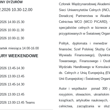
INY DYŻURÓW
Członek Międzynarodowej Akademii
2.2026 10.30-12.00
Sieci Uniwersytetów Celnych (INC
Doradczej Partnerstwa w Akade
Celnictwa WCO (WCO PICARD), ws
.2026 14.00-15.30
specjalistów celnych w biznesi
.2026 10.00-11.30
przygotowanych w Światowej Organ
.2026 10.00-11.30
Polityk, dyplomata i menedżer 
artek miesiąca 14.00-16.00
finansów; Szef Polskiej Służby Ce
Wywiadu Finansowego), Dyrektor
URY WEEKENDOWE
Towarowego, Finansowego i Oso
Wydziału Handlowego w Konsulaci
.2026 13.45-14.30
ds. Celnych z Unią Europejską (EW
.2026 13.00-13.45
Unii Europejskiej i Światowej Organ
.2026 13.45-14.30
Autor i współautor ponad 300 p
rosyjskim, słowackim, ukraiński
.2026 13.00-13.45
książkach, artykułów naukowych, e
.2026 13.00-13.45 Teams
celnictwa, zarządzania w sł