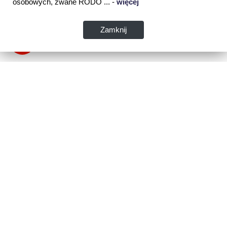
osobowych, zwane RODO ... -
więcej
Zamknij
Dane kontaktowe:
WSPIA Rzeszowska Szkoła Wyższa
ul. Cegielniana 14 (boczna al. Rejtana)
35-310 Rzeszów
tel. 17 867 04 00
email:
sekretariat.r@wspia.eu