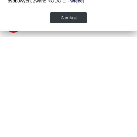
osobowych, zwane RODO ... -
więcej
Zamknij
Dane kontaktowe:
WSPIA Rzeszowska Szkoła Wyższa
ul. Cegielniana 14 (boczna al. Rejtana)
35-310 Rzeszów
tel. 17 867 04 00
email:
sekretariat.r@wspia.eu