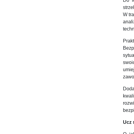
Do i
strze
W tr
anal
tech
Prak
Bezp
sytu
swoi
umie
zawo
Doda
kwal
rozw
bezp
Ucz 