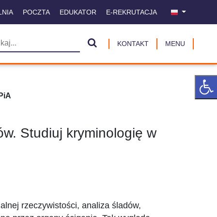
LNIA
POCZTA
EDUKATOR
E-REKRUTACJA
KONTAKT
MENU
PiA
ów. Studiuj kryminologię w
alnej rzeczywistości, analiza śladów,