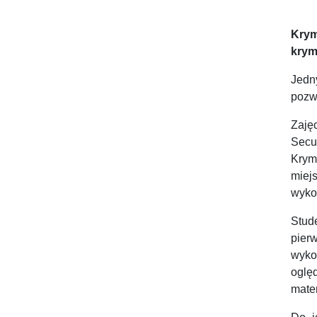
Krym
krym
Jedny
pozw
Zaję
Secu
Krym
miej
wyko
Stud
pier
wykor
oglę
mate