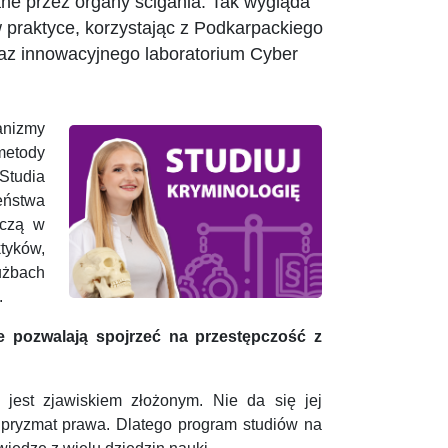
ne przez organy ścigania. Tak wygląda
praktyce, korzystając z Podkarpackiego
raz innowacyjnego laboratorium Cyber
anizmy
metody
Studia
zeństwa
iczą w
tyków,
użbach
.
re pozwalają spojrzeć na przestępczość z
 jest zjawiskiem złożonym. Nie da się jej
 pryzmat prawa. Dlatego program studiów na