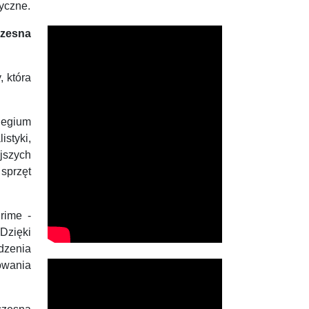
yczne.
czesna
, która
legium
istyki,
jszych
sprzęt
rime -
Dzięki
adzenia
owania