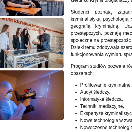
kierunku Kryminologia łączy 
Studenci poznają zagadn
kryminalistyką, psychologią
geografią kryminalną. U
przestępczych, poznają mec
społeczne na przestępczość 
Dzięki temu zdobywają szero
funkcjonowania wymiaru spra
Program studiów pozwala ró
obszarach:
Profilowanie kryminalne,
Audyt śledczy,
Informatykę śledczą,
Techniki mediacyjne,
Ekspertyzę kryminalistyc
Nowe technologie w zwal
Nowoczesne technologie 