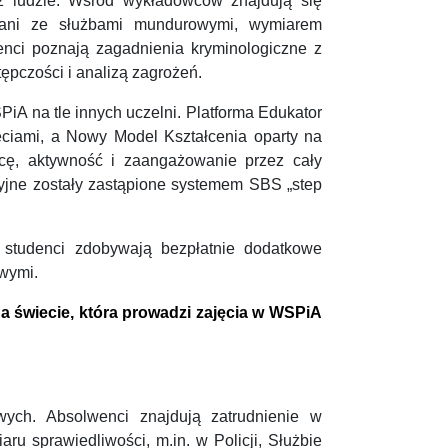
ież ludzie. Wśród wykładowców znajdują się
zani ze służbami mundurowymi, wymiarem
enci poznają zagadnienia kryminologiczne z
ępczości i analizą zagrożeń.
PiA na tle innych uczelni. Platforma Edukator
ęciami, a Nowy Model Kształcenia oparty na
cę, aktywność i zaangażowanie przez cały
cyjne zostały zastąpione systemem SBS „step
 studenci zdobywają bezpłatnie dodatkowe
owymi.
a świecie, która prowadzi zajęcia w WSPiA
wych. Absolwenci znajdują zatrudnienie w
ru sprawiedliwości, m.in. w Policji, Służbie