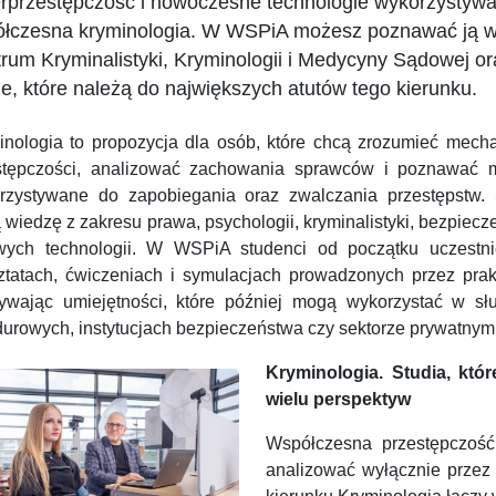
rprzestępczość i nowoczesne technologie wykorzystywa
łczesna kryminologia. W WSPiA możesz poznawać ją w 
rum Kryminalistyki, Kryminologii i Medycyny Sądowej o
e, które należą do największych atutów tego kierunku.
inologia to propozycja dla osób, które chcą zrozumieć mech
stępczości, analizować zachowania sprawców i poznawać 
rzystywane do zapobiegania oraz zwalczania przestępstw. 
 wiedzę z zakresu prawa, psychologii, kryminalistyki, bezpiec
wych technologii. W WSPiA studenci od początku uczestn
ztatach, ćwiczeniach i symulacjach prowadzonych przez prak
ywając umiejętności, które później mogą wykorzystać w sł
urowych, instytucjach bezpieczeństwa czy sektorze prywatnym
Kryminologia. Studia, któ
wielu perspektyw
Współczesna przestępczość
analizować wyłącznie przez