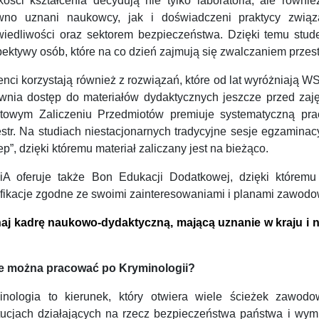
kości kształcenia decydują nie tylko laboratoria, ale równ
wno uznani naukowcy, jak i doświadczeni praktycy zwią
wiedliwości oraz sektorem bezpieczeństwa. Dzięki temu stud
ektywy osób, które na co dzień zajmują się zwalczaniem przest
nci korzystają również z rozwiązań, które od lat wyróżniają WS
wnia dostęp do materiałów dydaktycznych jeszcze przed zaj
towym Zaliczeniu Przedmiotów premiuje systematyczną pra
str. Na studiach niestacjonarnych tradycyjne sesje egzamina
ep”, dzięki któremu materiał zaliczany jest na bieżąco.
A oferuje także Bon Edukacji Dodatkowej, dzięki któremu
ifikacje zgodne ze swoimi zainteresowaniami i planami zawod
aj kadrę naukowo-dydaktyczną, mającą uznanie w kraju i n
e można pracować po Kryminologii?
inologia to kierunek, który otwiera wiele ścieżek zawodo
ytucjach działających na rzecz bezpieczeństwa państwa i wymia