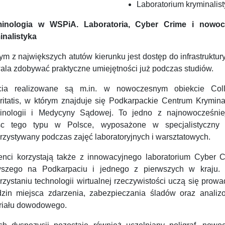
Laboratorium kryminalist
inologia w WSPiA. Laboratoria, Cyber Crime i nowo
inalistyka
m z największych atutów kierunku jest dostęp do infrastruktury
ala zdobywać praktyczne umiejętności już podczas studiów.
cia realizowane są m.in. w nowoczesnym obiekcie Col
ritatis, w którym znajduje się Podkarpackie Centrum Kryminal
inologii i Medycyny Sądowej. To jedno z najnowocześnie
sc tego typu w Polsce, wyposażone w specjalistyczny 
rzystywany podczas zajęć laboratoryjnych i warsztatowych.
enci korzystają także z innowacyjnego laboratorium Cyber C
wszego na Podkarpaciu i jednego z pierwszych w kraju. 
zystaniu technologii wirtualnej rzeczywistości uczą się prow
dzin miejsca zdarzenia, zabezpieczania śladów oraz analiz
riału dowodowego.