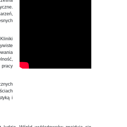
czesna
tyczne.
arzeń,
esnych
liniki
ywiste
owania
lność,
 pracy
cznych
ściach
styką i