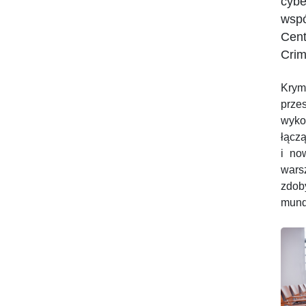
cybe
wspó
Cent
Crim
Krym
prze
wyko
łączą
i no
wars
zdob
mund