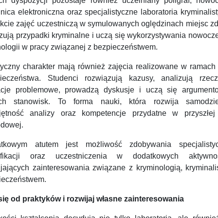
ch dyspozycji pozostaje również uczelniany poligraf, nowo
lnica elektroniczna oraz specjalistyczne laboratoria kryminalis
akcie zajęć uczestniczą w symulowanych oględzinach miejsc zd
izują przypadki kryminalne i uczą się wykorzystywania nowocz
nologii w pracy związanej z bezpieczeństwem.
tyczny charakter mają również zajęcia realizowane w ramach K
ieczeństwa. Studenci rozwiązują kazusy, analizują rzecz
acje problemowe, prowadzą dyskusje i uczą się argument
ch stanowisk. To forma nauki, która rozwija samodzie
jętność analizy oraz kompetencje przydatne w przyszłej
dowej.
tkowym atutem jest możliwość zdobywania specjalisty
ifikacji oraz uczestniczenia w dodatkowych aktywno
ijających zainteresowania związane z kryminologią, kryminali
ieczeństwem.
się od praktyków i rozwijaj własne zainteresowania