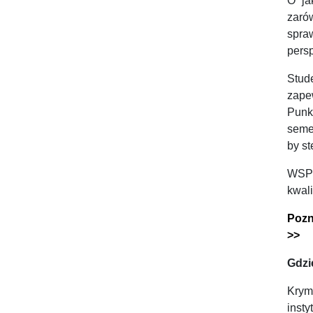
O ja
zaró
spra
persp
Stude
zape
Punk
seme
by st
WSPi
kwal
Pozn
>>
Gdzi
Krym
inst