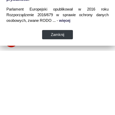
Parlament Europejski opublikował w 2016 roku
Rozporządzenie 2016/679 w sprawie ochrony danych
osobowych, zwane RODO ... -
więcej
Zamknij
Dane kontaktowe:
WSPIA Rzeszowska Szkoła Wyższa
ul. Cegielniana 14 (boczna al. Rejtana)
35-310 Rzeszów