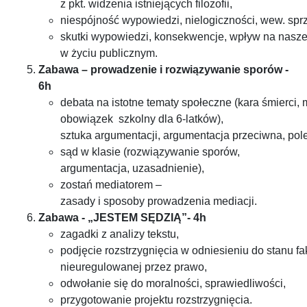
z pkt. widzenia istniejących filozofii,
niespójność wypowiedzi, nielogiczności, wew. spr
skutki wypowiedzi, konsekwencje, wpływ na nasze
w życiu publicznym.
Zabawa – prowadzenie i rozwiązywanie sporów -
6h
debata na istotne tematy społeczne (kara śmierci
obowiązek szkolny dla 6-latków),
sztuka argumentacji, argumentacja przeciwna, pol
sąd w klasie (rozwiązywanie sporów,
argumentacja, uzasadnienie),
zostań mediatorem –
zasady i sposoby prowadzenia mediacji.
Zabawa - „JESTEM SĘDZIĄ”- 4h
zagadki z analizy tekstu,
podjęcie rozstrzygnięcia w odniesieniu do stanu fa
nieuregulowanej przez prawo,
odwołanie się do moralności, sprawiedliwości,
przygotowanie projektu rozstrzygnięcia.