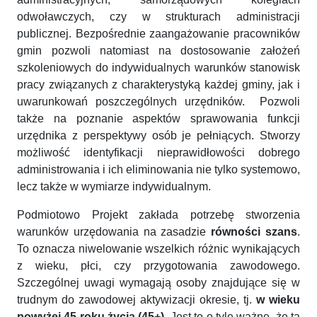
odwoławczych, czy w strukturach administracji
publicznej. Bezpośrednie zaangażowanie pracowników
gmin pozwoli natomiast na dostosowanie założeń
szkoleniowych do indywidualnych warunków stanowisk
pracy związanych z charakterystyką każdej gminy, jak i
uwarunkowań poszczególnych urzędników. Pozwoli
także na poznanie aspektów sprawowania funkcji
urzędnika z perspektywy osób je pełniących. Stworzy
możliwość identyfikacji nieprawidłowości dobrego
administrowania i ich eliminowania nie tylko systemowo,
lecz także w wymiarze indywidualnym.
Podmiotowo Projekt zakłada potrzebę stworzenia
warunków urzędowania na zasadzie
równości szans
.
To oznacza niwelowanie wszelkich różnic wynikających
z wieku, płci, czy przygotowania zawodowego.
Szczególnej uwagi wymagają osoby znajdujące się w
trudnym do zawodowej aktywizacji okresie, tj.
w wieku
powyżej 45 roku życia (45+)
. Jest to o tyle ważne, że ta