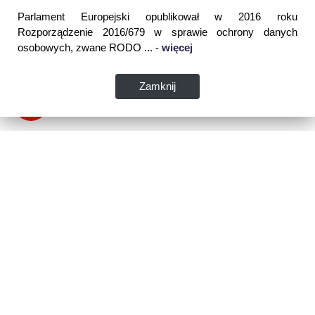
Parlament Europejski opublikował w 2016 roku
Rozporządzenie 2016/679 w sprawie ochrony danych
osobowych, zwane RODO ... -
więcej
Zamknij
Dane kontaktowe:
WSPIA Rzeszowska Szkoła Wyższa
ul. Cegielniana 14 (boczna al. Rejtana)
35-310 Rzeszów
tel. 17 867 04 00