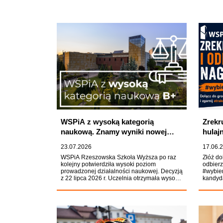
WSPiA z wysoką kategorią
Zrekr
naukową. Znamy wyniki nowej
hulaj
ewaluacji działalności naukowej
23.07.2026
17.06.
WSPiA Rzeszowska Szkoła Wyższa po raz
Złóż do
kolejny potwierdziła wysoki poziom
odbier
prowadzonej działalności naukowej. Decyzją
#wybie
z 22 lipca 2026 r. Uczelnia otrzymała wysoką
kandyda
kategorię naukową B+. To ważne
otrzyma
wyróżnienie, które potwierdza silną pozycję
najlep
WSPiA wśród ośrodków akademickich
hulajno
prowadzących badania naukowe zwłaszcza
w zakresie prawa oraz konsekwentny rozwój
potencjału naukowego Uczelni.