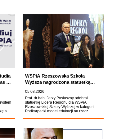
studia
WSPiA Rzeszowska Szkoła
as do
Wyższa nagrodzona statuetką
Lidera Regionu 2026
05.08.2026
Prof. dr hab. Jerzy Posłuszny odebrał
 system
statuetkę Lidera Regionu dla WSPiA
Rzeszowskiej Szkoły Wyższej w kategorii
zęła się
Podkarpacki model edukacji na rzecz
bezpieczeństwa młodzieży. Kapituła
Konkursu organizowanego gazetę "Nowiny"
, mogą
doceniła działalność Uczelni, zwracając
O
szczególną uwagę na jej rolę w
ść
kształtowaniu wśród Polaków trwałych
kompetencji społecznych, obywatelskich i