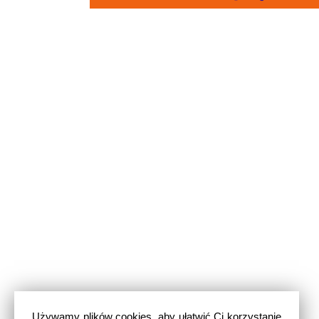
Używamy plików cookies, aby ułatwić Ci korzystanie
z naszego serwisu. Jeżeli nie blokujesz tych plików,
to zgadzasz się na ich użycie oraz zapisanie w
pamięci urządzenia. Możesz samodzielnie
zarządzać plikami cookies, zmieniając odpowiednio
ustawienia przeglądarki. Więcej informacji znajdziesz
w naszej
polityce prywatności
.
Parlament Europejski opublikował w 2016 roku
Rozporządzenie 2016/679 w sprawie ochrony danych
osobowych, zwane RODO ... -
więcej