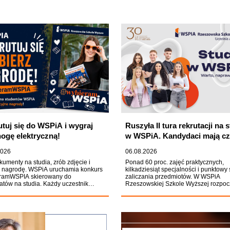
utuj się do WSPiA i wygraj
Ruszyła II tura rekrutacji na 
nogę elektryczną!
w WSPiA. Kandydaci mają cz
23 września
2026
06.08.2026
kumenty na studia, zrób zdjęcie i
Ponad 60 proc. zajęć praktycznych,
z nagrodę. WSPiA uruchamia konkurs
kilkadziesiąt specjalności i punktowy
ramWSPIA skierowany do
zaliczania przedmiotów. W WSPiA
tów na studia. Każdy uczestnik
Rzeszowskiej Szkole Wyższej rozpoc
 uczelniany bidon, a autor
II tura rekrutacji na rok akademicki
szego posta odjedzie z kampusu
2026/2027. Kandydaci, którzy chcą
gą elektryczną.
rozpocząć studia już od października
składać dokumenty do 23 września. 
przyjęciu na studia decyduje kolejno
zgłoszeń.