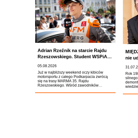
Adrian Rzeźnik na starcie Rajdu
MIĘDZ
Rzeszowskiego. Student WSPiA
nie u
walczy o mistrzostwo Polski
wszys
05.08.2026
31.07.
odrod
Już w najbliższy weekend oczy kibiców
Rok 19
prawo
motorsportu z całego Podkarpacia zwrócą
silnego
się na trasy MARMA 35. Rajdu
demont
Rzeszowskiego. Wśród zawodników
wiedzie
walczących o zwycięstwo będzie Adrian
jest ot
Rzeźnik, student WSPiA Rzeszowskiej
przyzwy
Szkoły Wyższej, który po znakomitym
osób, k
występie w Rajdzie Polski i zdobyciu miejsca
doświad
na podium Rajdowych Samochodowych
Jego re
Mistrzostw Polski stanie przed własną
jak zap
publicznością.
ostrzeż