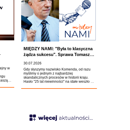
propaństwowych, istotnych z perspektywy
bezpieczeństwa współczesnego
społeczeństwa.
MIĘDZY NAMI: "Była to klasyczna
żądza sukcesu". Sprawa Tomasza
Komendy oczami prof. Zbigniewa
30.07.2026
Ćwiąkalskiego
ejny w
Gdy słyszymy nazwisko Komenda, od razu
myślimy o jednym z najbardziej
ngu
skandalicznych procesów w historii kraju.
naszą
Hasło "25 lat niewinności" na stałe weszło do
akość
kulturowego słownika jako symbol walki o
kowy
praworządność i prawo do sprawiedliwego
kacje
procesu. W obronie tych wartości stanęło
wówczas wielu cichych bohaterów. Jednym z
nich był Zbigniew Ćwiąkalski - wybitny
prawnik, profesor i wykładowca WSPiA, który
wywalczył dla Tomasza Komendy 12
milionów złotych odszkodowania za
niesłuszne skazanie.