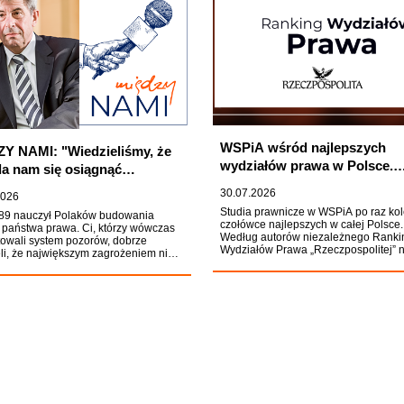
WSPiA wśród najlepszych
Y NAMI: "Wiedzieliśmy, że
wydziałów prawa w Polsce.
da nam się osiągnąć
Kolejny sukces w rankingu
tkiego". Prof. Zoll o
30.07.2026
2026
"Rzeczpospolitej"
zeniu polskiej
Studia prawnicze w WSPiA po raz kol
89 nauczył Polaków budowania
rządności
czołówce najlepszych w całej Polsce.
 państwa prawa. Ci, którzy wówczas
Według autorów niezależnego Ranki
owali system pozorów, dobrze
Wydziałów Prawa „Rzeczpospolitej” 
li, że największym zagrożeniem nie
Uczelnię wyróżnia nie tylko wysoka j
warta przemoc władzy, lecz
kształcenia, ale także potencjał nau
czajenie do jej nadużyć. Jedną z
oraz imponująca zdawalność na apli
tóre wyniosły tę lekcję z
prawnicze wśród absolwentów.
czenia PRL-u, był prof. Andrzej Zoll.
lacja z przeszłości nie brzmi jednak
is sukcesu transformacji, lecz
enie przed jej cofnięciem.