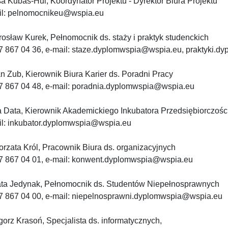
a Kubas-Hul, Koordynator Projektu - Dyrektor Biura Projektu
il: pelnomocnikeu@wspia.eu
rosław Kurek, Pełnomocnik ds. staży i praktyk studenckich
 17 867 04 36, e-mail: staze.dyplomwspia@wspia.eu, praktyki.
n Zub, Kierownik Biura Karier ds. Poradni Pracy
 17 867 04 48, e-mail: poradnia.dyplomwspia@wspia.eu
a Data, Kierownik Akademickiego Inkubatora Przedsiębiorczośc
il: inkubator.dyplomwspia@wspia.eu
rzata Król, Pracownik Biura ds. organizacyjnych
 17 867 04 01, e-mail: konwent.dyplomwspia@wspia.eu
ta Jedynak, Pełnomocnik ds. Studentów Niepełnosprawnych
 17 867 04 00, e-mail: niepelnosprawni.dyplomwspia@wspia.eu
orz Krasoń, Specjalista ds. informatycznych,