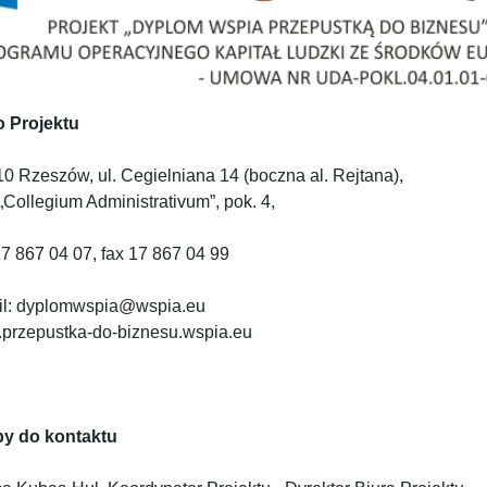
o Projektu
0 Rzeszów, ul. Cegielniana 14 (boczna al. Rejtana),
„Collegium Administrativum”, pok. 4,
 17 867 04 07, fax 17 867 04 99
il: dyplomwspia@wspia.eu
przepustka-do-biznesu.wspia.eu
y do kontaktu