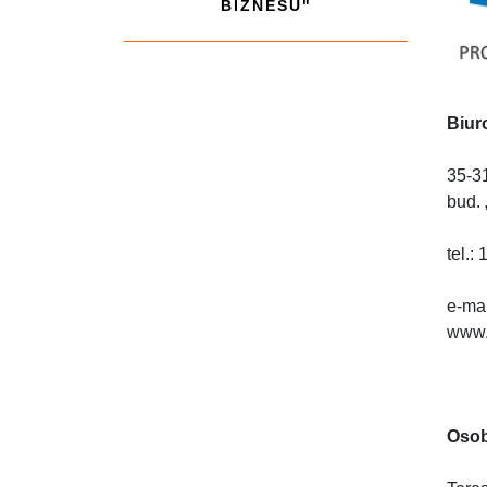
BIZNESU"
Biur
35-31
bud. 
tel.:
e-ma
www.
Osob