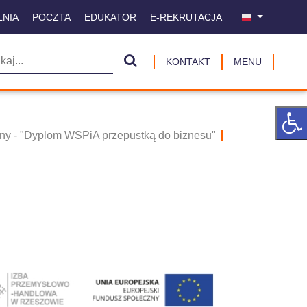
LNIA
POCZTA
EDUKATOR
E-REKRUTACJA
KONTAKT
MENU
ijny - "Dyplom WSPiA przepustką do biznesu"