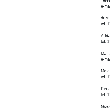
Teres
e-ma
dr Mi
tel.
Adria
tel.
Mari
e-ma
Małgo
tel.
Rena
tel.
Grzeg