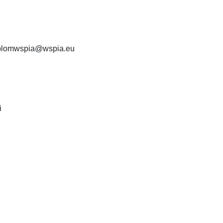
dyplomwspia@wspia.eu
i