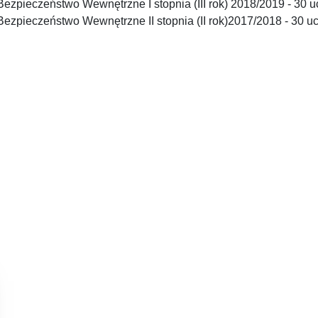
Bezpieczeństwo Wewnętrzne I stopnia (III rok) 2018/2019 - 30 u
Bezpieczeństwo Wewnętrzne II stopnia (II rok)2017/2018 - 30 uc