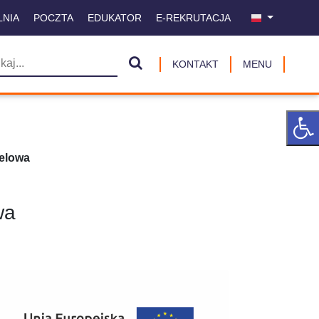
LNIA
POCZTA
EDUKATOR
E-REKRUTACJA
KONTAKT
MENU
elowa
wa