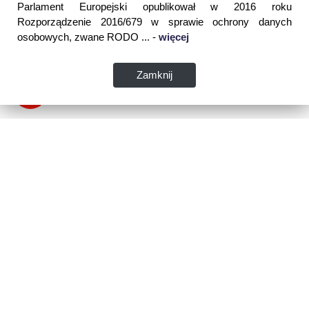
Parlament Europejski opublikował w 2016 roku
Rozporządzenie 2016/679 w sprawie ochrony danych
osobowych, zwane RODO ... -
więcej
Zamknij
Dane kontaktowe:
WSPIA Rzeszowska Szkoła Wyższa
ul. Cegielniana 14 (boczna al. Rejtana)
35-310 Rzeszów
tel. 17 867 04 00