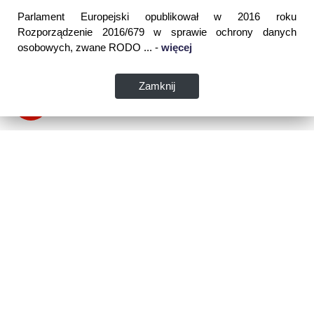
Parlament Europejski opublikował w 2016 roku
Rozporządzenie 2016/679 w sprawie ochrony danych
osobowych, zwane RODO ... -
więcej
Zamknij
Dane kontaktowe:
WSPIA Rzeszowska Szkoła Wyższa
ul. Cegielniana 14 (boczna al. Rejtana)
35-310 Rzeszów
tel. 17 867 04 00