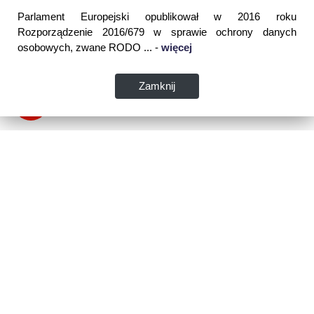
Parlament Europejski opublikował w 2016 roku
Rozporządzenie 2016/679 w sprawie ochrony danych
osobowych, zwane RODO ... -
więcej
Zamknij
Dane kontaktowe:
WSPIA Rzeszowska Szkoła Wyższa
ul. Cegielniana 14 (boczna al. Rejtana)
35-310 Rzeszów
tel. 17 867 04 00