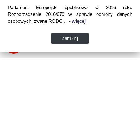
Parlament Europejski opublikował w 2016 roku
Rozporządzenie 2016/679 w sprawie ochrony danych
osobowych, zwane RODO ... -
więcej
Zamknij
Dane kontaktowe:
WSPIA Rzeszowska Szkoła Wyższa
ul. Cegielniana 14 (boczna al. Rejtana)
35-310 Rzeszów
tel. 17 867 04 00