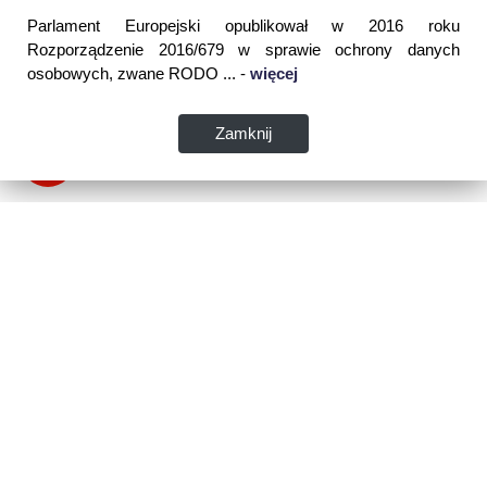
Parlament Europejski opublikował w 2016 roku
Rozporządzenie 2016/679 w sprawie ochrony danych
osobowych, zwane RODO ... -
więcej
Zamknij
Dane kontaktowe:
WSPIA Rzeszowska Szkoła Wyższa
ul. Cegielniana 14 (boczna al. Rejtana)
35-310 Rzeszów
tel. 17 867 04 00