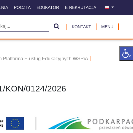
LNIA
POCZTA
EDUKATOR
E-REKRUTACJA
KONTAKT
MENU
 Platforma E-usług Edukacyjnych WSPiA
/KON/0124/2026