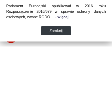
Parlament Europejski opublikował w 2016 roku
Rozporządzenie 2016/679 w sprawie ochrony danych
osobowych, zwane RODO ... -
więcej
Zamknij
Dane kontaktowe:
WSPIA Rzeszowska Szkoła Wyższa
ul. Cegielniana 14 (boczna al. Rejtana)
35-310 Rzeszów
tel. 17 867 04 00