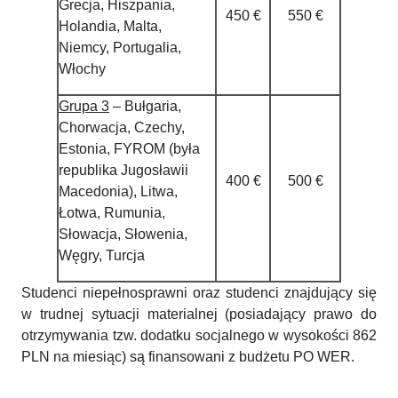
Grecja, Hiszpania,
450 €
550 €
Holandia, Malta,
Niemcy, Portugalia,
Włochy
Grupa 3
– Bułgaria,
Chorwacja, Czechy,
Estonia, FYROM (była
republika Jugosławii
400 €
500 €
Macedonia), Litwa,
Łotwa, Rumunia,
Słowacja, Słowenia,
Węgry, Turcja
Studenci niepełnosprawni oraz studenci znajdujący się
w trudnej sytuacji materialnej (posiadający prawo do
otrzymywania tzw. dodatku socjalnego w wysokości 862
PLN na miesiąc) są finansowani z budżetu PO WER.