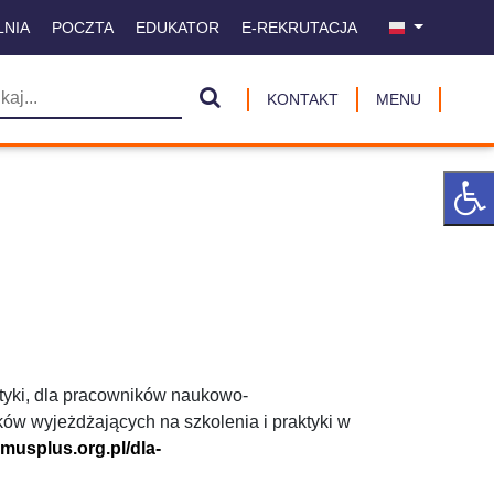
LNIA
POCZTA
EDUKATOR
E-REKRUTACJA
KONTAKT
MENU
tyki, dla pracowników naukowo-
ów wyjeżdżających na szkolenia i praktyki w
smusplus.org.pl/dla-