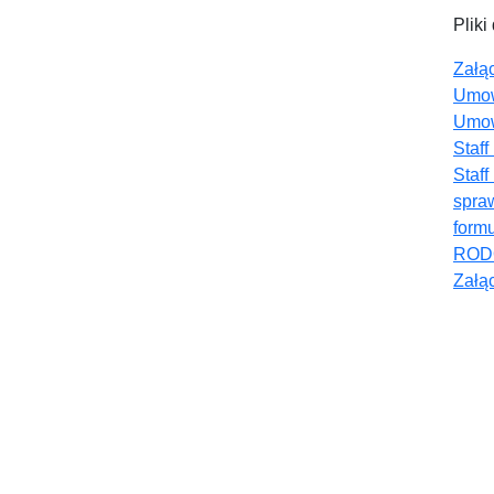
Pliki
Załą
Umow
Umow
Staff
Staff
spra
form
RODO
Załą