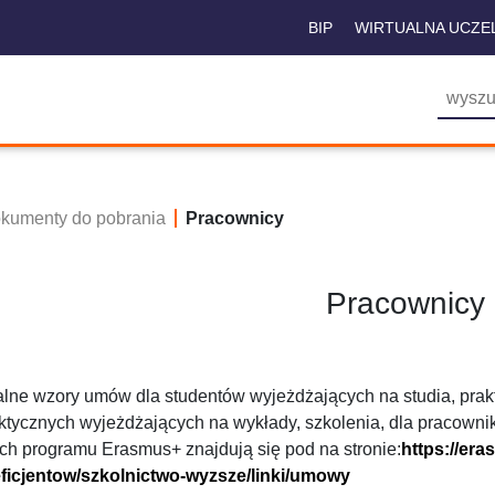
BIP
WIRTUALNA UCZE
kumenty do pobrania
Pracownicy
Pracownicy
alne wzory umów dla studentów wyjeżdżających na studia, prak
ktycznych wyjeżdżających na wykłady, szkolenia, dla pracownik
ch programu Erasmus+ znajdują się pod na stronie:
https://era
ficjentow/szkolnictwo-wyzsze/linki/umowy