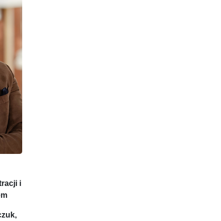
acji i
em
czuk,