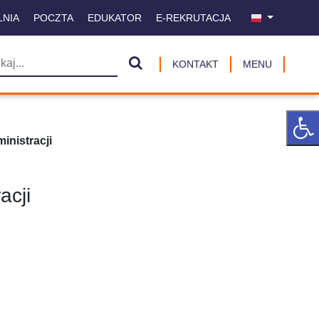
LNIA
POCZTA
EDUKATOR
E-REKRUTACJA
KONTAKT
MENU
inistracji
acji