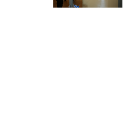
Używamy plików cookies, aby ułatwić Ci korzystanie
z naszego serwisu. Jeżeli nie blokujesz tych plików,
to zgadzasz się na ich użycie oraz zapisanie w
pamięci urządzenia. Możesz samodzielnie
zarządzać plikami cookies, zmieniając odpowiednio
ustawienia przeglądarki. Więcej informacji znajdziesz
w naszej
polityce prywatności
.
Parlament Europejski opublikował w 2016 roku