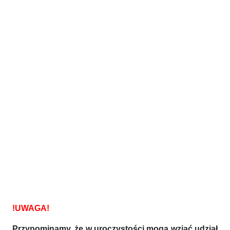
!UWAGA!
Przypominamy, że w uroczystości mogą wziąć udział