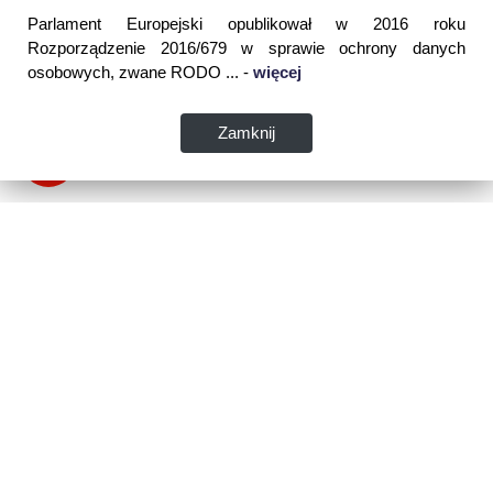
Parlament Europejski opublikował w 2016 roku
Rozporządzenie 2016/679 w sprawie ochrony danych
osobowych, zwane RODO ... -
więcej
Zamknij
Dane kontaktowe:
WSPIA Rzeszowska Szkoła Wyższa
ul. Cegielniana 14 (boczna al. Rejtana)
35-310 Rzeszów
tel. 17 867 04 00