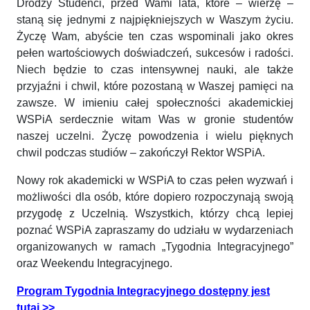
Drodzy Studenci, przed Wami lata, które – wierzę –
staną się jednymi z najpiękniejszych w Waszym życiu.
Życzę Wam, abyście ten czas wspominali jako okres
pełen wartościowych doświadczeń, sukcesów i radości.
Niech będzie to czas intensywnej nauki, ale także
przyjaźni i chwil, które pozostaną w Waszej pamięci na
zawsze. W imieniu całej społeczności akademickiej
WSPiA serdecznie witam Was w gronie studentów
naszej uczelni. Życzę powodzenia i wielu pięknych
chwil podczas studiów – zakończył Rektor WSPiA.
Nowy rok akademicki w WSPiA to czas pełen wyzwań i
możliwości dla osób, które dopiero rozpoczynają swoją
przygodę z Uczelnią. Wszystkich, którzy chcą lepiej
poznać WSPiA zapraszamy do udziału w wydarzeniach
organizowanych w ramach „Tygodnia Integracyjnego”
oraz Weekendu Integracyjnego.
Program Tygodnia Integracyjnego dostępny jest
tutaj >>