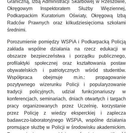
Graniczną, Izbą Administracji Skarbowej w Rzeszowie,
Okręgowym Inspektoratem Służby Więziennej,
Podkarpackim Kuratorium Oświaty, Okręgową Izbą
Radców Prawnych oraz kilkudziesięcioma szkołami
średnimi.
Porozumienie pomiędzy WSPiA i Podkarpacką Policją
zakłada wspólne działania na rzecz edukacji w
obszarze bezpieczeństwa i porządku publicznego,
profilaktyki społecznej oraz kształtowania postaw
obywatelskich i patriotycznych wśród studentów.
Współpraca obejmuje m.in.: propagowanie
pozytywnego wizerunku Policji i popularyzowanie
tradycji policyjnych, udział funkcjonariuszy w
konferencjach, seminariach, dniach otwartych i targach
pracy organizowanych przez Uczelnię, korzystanie
przez Policję z wiedzy eksperckiej i zaplecza
badawczo-laboratoryjnego WSPiA, wspólne działania
promujące służbę w Policji w środowisku akademickim.