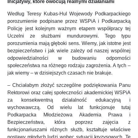
Inicjatywy, które owocują realnymi działaniami
Według Teresy Kubas-Hul Wojewody Podkarpackiego
porozumienie podpisane przez WSPiA i Podkarpacką
Policję jest kolejnym ważnym etapem współpracy tej
Uczelni ze służbami mundurowymi. Tego typu
porozumienia mają głęboki sens. Wiemy, jak istotne jest
bezpieczeństwo i jak wiele zależy od naszej wspólnej
odpowiedzialności w budowaniu odporności
społeczeństwa na różnego rodzaju zagrożenia. A tych –
jak wiemy – w dzisiejszych czasach nie brakuje.
– Chciałabym złożyć szczególne podziękowania Panu
Rektorowi oraz całej społeczności akademickiej WSPiA
za konsekwentną działalność edukacyjną i
wychowawczą. Od wielu lat funkcjonuje tutaj
Podkarpacka Młodzieżowa Akademia Prawa i
Bezpieczeństwa, która poprzez zajęcia z
funkcjonariuszami różnych służb, kształtuje właściwe
postawy młodych ludzi wobec sytuacji kryzysowych. Te