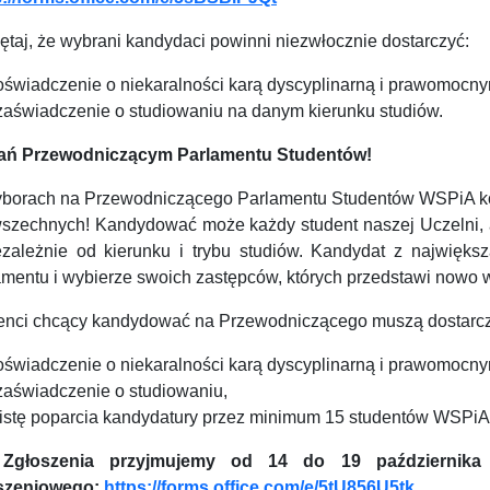
taj, że wybrani kandydaci powinni niezwłocznie dostarczyć:
oświadczenie o niekaralności karą dyscyplinarną i prawomocn
zaświadczenie o studiowaniu na danym kierunku studiów.
ań Przewodniczącym Parlamentu Studentów!
borach na Przewodniczącego Parlamentu Studentów WSPiA k
wszechnych! Kandydować może każdy student naszej Uczelni,
ezależnie od kierunku i trybu studiów. Kandydat z najwięk
amentu i wybierze swoich zastępców, których przedstawi nowo
enci chcący kandydować na Przewodniczącego muszą dostarcz
oświadczenie o niekaralności karą dyscyplinarną i prawomocn
zaświadczenie o studiowaniu,
listę poparcia kandydatury przez minimum 15 studentów WSPiA
głoszenia przyjmujemy od 14 do 19 października 
szeniowego:
https://forms.office.com/e/5tU856U5tk