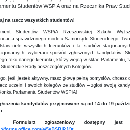
amentu Studentów WSPiA oraz na Rzecznika Praw Stud
łaj na rzecz wszystkich studentów!
lament Studentów WSPiA Rzeszowskiej Szkoły Wyższ
ynuacja sprawdzonego modelu Samorządu Studenckiego. Two
dstawiciele wszystkich kierunków i lat studiów stacjonarnyc
tacjonarnych, wybierani spośród zgłoszonych kandydatów. St
ego roku danego kierunku, którzy wejdą w skład Parlamentu, t
 Studenckie Rady poszczególnych Kolegiów.
go, jeśli jesteś aktywny, masz głowę pełną pomysłów, chcesz 
zecz uczelni i swoich kolegów ze studiów – zgłoś swoją kandy
złonka Parlamentu Studentów WSPiA!
łoszenia kandydatów przyjmowane są od 14 do 19 paździ
r.

Formularz zgłoszeniowy dostępny jest t
s://forms.office.com/e/5sBSBiPJQt