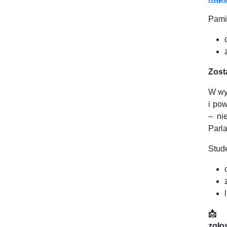
Pamię
Zost
W wy
i po
– ni
Parl
Stud
📩
Z
zgło