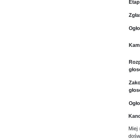
Etap
Zgła
Ogło
Kam
Rozp
głos
Zako
głos
Ogło
Kand
Miej 
doświ