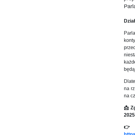
Parl
Dzia
Par
kont
prze
nies
każd
będą
Dlate
na r
na c
📩
Zg
2025 

http