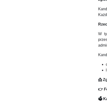
Kand
Każd
Rzec
W ty
prze
admin
Kand
📩
Zg
👉
Fo
🗳
️ 