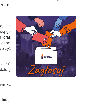
enta!
ej to
rzą go
h oraz
udenci
worzyć
działać
daturę
ernika
utaj: