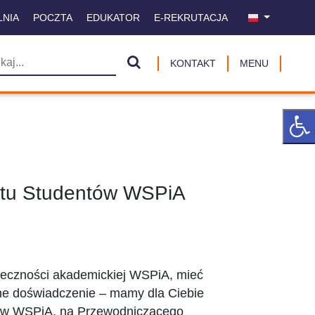
LNIA
POCZTA
EDUKATOR
E-REKRUTACJA
KONTAKT
MENU
ntu Studentów WSPiA
ołeczności akademickiej WSPiA, mieć
nne doświadczenie – mamy dla Ciebie
ów WSPiA, na Przewodniczącego