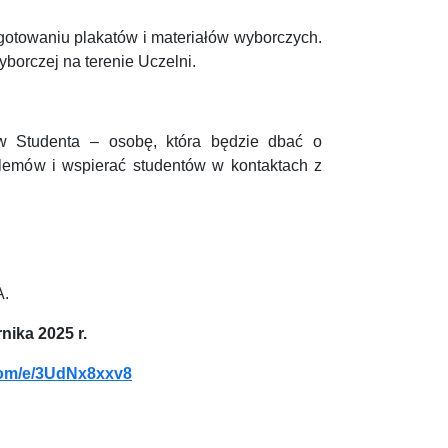
otowaniu plakatów i materiałów wyborczych.
orczej na terenie Uczelni.
w Studenta – osobę, która będzie dbać o
lemów i wspierać studentów w kontaktach z
A.
ika 2025 r.
.com/e/3UdNx8xxv8