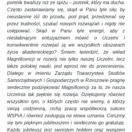
pomnik trwalszy niż ze spiżu – pomnik, który ma ducha.
Często zastanawiamy się, skąd w Panu tyle siły, by
nieustannie iść do przodu, pod prąd, przedzierać się
przez trudności, szukać nowych rozwiązań i nigdy nie
ustępować. Skąd w Panu tyle energii, aby z
niesłabnącym entuzjazmem mówić o Uczelni i
konsekwentnie rozwijać ją we wszystkich obszarach
życia akademickiego? Śmiem twierdzić, że wkład
Magnificencji w rozwój nie tylko naszej Uczelni, lecz
także polskiej nauki, jest wprost nie do przecenienia.
Dlatego w imieniu Zarządu Towarzystwa Studiów
Samorządowych i Gospodarczych w Rzeszowie pragnę
serdecznie podziękować Magnificencji za to, że nasza
Uczelnia tak pięknie się rozwija. Dziękujemy również
wszystkim tym, o których często nie wiemy, a którzy
swoją codzienną, cichą pracą współtworzą sukces
WSPiA i również zasługują na słowa uznania. Cieszmy
się tym pięknym jubileuszem i serdecznie go gratuluję.
Każdy jubileusz jest swoistym hołdem oraz wyrazem