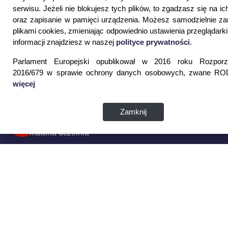
informacje z WSPiA
serwisu. Jeżeli nie blokujesz tych plików, to zgadzasz się na ic
oraz zapisanie w pamięci urządzenia. Możesz samodzielnie z
plikami cookies, zmieniając odpowiednio ustawienia przeglądarki
Wyrażam zgodę na przetwarzanie moich danych
informacji znajdziesz w naszej
polityce prywatności
.
osobowych
Parlament Europejski opublikował w 2016 roku Rozporz
ZAPISZ SIĘ
2016/679 w sprawie ochrony danych osobowych, zwane ROD
więcej
Zamknij
Strona Główna
Wirtualna uczelnia
Poczta
Kontakt
Mapa serwisu
Deklaracja dostępności