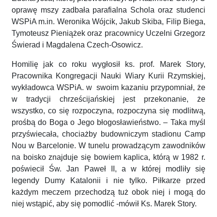
oprawę mszy zadbała parafialna Schola oraz studenci
WSPiA m.in. Weronika Wójcik, Jakub Skiba, Filip Biega,
Tymoteusz Pieniążek oraz pracownicy Uczelni Grzegorz
Świerad i Magdalena Czech-Osowicz.
Homilię jak co roku wygłosił ks. prof. Marek Story,
Pracownika Kongregacji Nauki Wiary Kurii Rzymskiej,
wykładowca WSPiA. w swoim kazaniu przypomniał, że
w tradycji chrześcijańskiej jest przekonanie, że
wszystko, co się rozpoczyna, rozpoczyna się modlitwą,
prośbą do Boga o Jego błogosławieństwo. – Taka myśl
przyświecała, chociażby budowniczym stadionu Camp
Nou w Barcelonie. W tunelu prowadzącym zawodników
na boisko znajduje się bowiem kaplica, którą w 1982 r.
poświecił Św. Jan Paweł II, a w której modliły się
legendy Dumy Katalonii i nie tylko. Piłkarze przed
każdym meczem przechodzą tuż obok niej i mogą do
niej wstąpić, aby się pomodlić -mówił Ks. Marek Story.