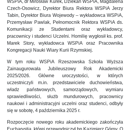
WSPiA, dr Mirosław Kurek, Dziekan WSPiA, Magdalena
Czech-Osowicz, Dyrektor Biura Rektora WSPiA Jerzy
Tabin, Dyrektor Biura Wojewody – wykładowca WSPiA,
Przemysław Pawlak, Pełnomocnik Rektora WSPiA ds.
Komunikacji ze Studentami oraz wykładowcy,
pracownicy i studenci Uczelni. Homilię wygłosił ks. prof.
Marek Story, wykładowca WSPiA oraz Pracownika
Kongregacji Nauki Wiary Kurii Rzymskiej.
W tym roku WSPiA Rzeszowska Szkoła Wyższa
Zainaugurowała Jubileuszowy Rok Akademicki
2025/2026. Główne uroczystości, w których
uczestniczyli m.in. przedstawiciele duchowieństwa,
władz państwowych, samorządowych, wymiaru
sprawiedliwości, służb mundurowych, pracownicy
naukowi i administracyjni uczelni oraz studenci, odbyły
się w sobotę, 4 października 2025 r.
Rozpoczęcie nowego roku akademickiego zakończyła
Eucharystia, której przewodniczył bp Kazimierz Górny. O