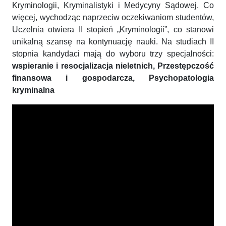
Kryminologii, Kryminalistyki i Medycyny Sądowej. Co
więcej, wychodząc naprzeciw oczekiwaniom studentów,
Uczelnia otwiera II stopień „Kryminologii”, co stanowi
unikalną szansę na kontynuację nauki. Na studiach II
stopnia kandydaci mają do wyboru trzy specjalności:
wspieranie i resocjalizacja nieletnich, Przestępczość
finansowa i gospodarcza, Psychopatologia
kryminalna