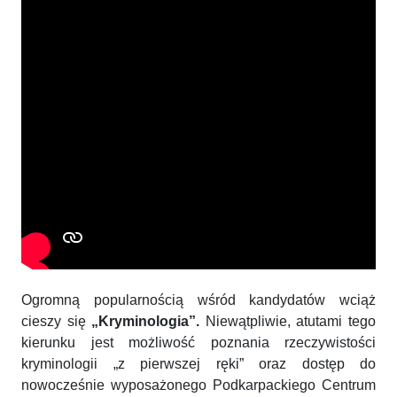
Ogromną popularnością wśród kandydatów wciąż
cieszy się
„Kryminologia”.
Niewątpliwie, atutami tego
kierunku jest możliwość poznania rzeczywistości
kryminologii „z pierwszej ręki” oraz dostęp do
nowocześnie wyposażonego Podkarpackiego Centrum