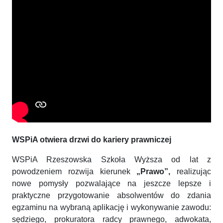
WSPiA otwiera drzwi do kariery prawniczej
WSPiA Rzeszowska Szkoła Wyższa od lat z
powodzeniem rozwija kierunek
„Prawo”,
realizując
nowe pomysły pozwalające na jeszcze lepsze i
praktyczne przygotowanie absolwentów do zdania
egzaminu na wybraną aplikację i wykonywanie zawodu:
sędziego, prokuratora radcy prawnego, adwokata,