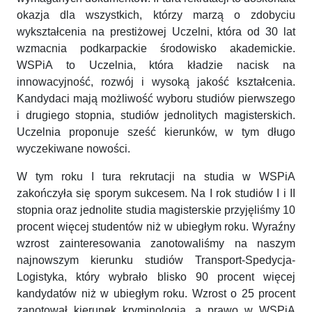
okazja dla wszystkich, którzy marzą o zdobyciu
wykształcenia na prestiżowej Uczelni, która od 30 lat
wzmacnia podkarpackie środowisko akademickie.
WSPiA to Uczelnia, która kładzie nacisk na
innowacyjność, rozwój i wysoką jakość kształcenia.
Kandydaci mają możliwość wyboru studiów pierwszego
i drugiego stopnia, studiów jednolitych magisterskich.
Uczelnia proponuje sześć kierunków, w tym długo
wyczekiwane nowości.
W tym roku I tura rekrutacji na studia w WSPiA
zakończyła się sporym sukcesem. Na I rok studiów I i II
stopnia oraz jednolite studia magisterskie przyjęliśmy 10
procent więcej studentów niż w ubiegłym roku. Wyraźny
wzrost zainteresowania zanotowaliśmy na naszym
najnowszym kierunku studiów Transport-Spedycja-
Logistyka, który wybrało blisko 90 procent więcej
kandydatów niż w ubiegłym roku. Wzrost o 25 procent
zanotował kierunek kryminologia, a prawo w WSPiA