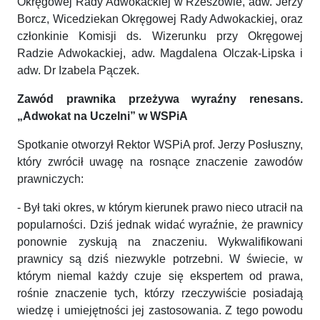
Okręgowej Rady Adwokackiej w Rzeszowie, adw. Jerzy
Borcz, Wicedziekan Okręgowej Rady Adwokackiej, oraz
członkinie Komisji ds. Wizerunku przy Okręgowej
Radzie Adwokackiej, adw. Magdalena Olczak-Lipska i
adw. Dr Izabela Pączek.
Zawód prawnika przeżywa wyraźny renesans.
„Adwokat na Uczelni” w WSPiA
Spotkanie otworzył Rektor WSPiA prof. Jerzy Posłuszny,
który zwrócił uwagę na rosnące znaczenie zawodów
prawniczych:
- Był taki okres, w którym kierunek prawo nieco utracił na
popularności. Dziś jednak widać wyraźnie, że prawnicy
ponownie zyskują na znaczeniu. Wykwalifikowani
prawnicy są dziś niezwykle potrzebni. W świecie, w
którym niemal każdy czuje się ekspertem od prawa,
rośnie znaczenie tych, którzy rzeczywiście posiadają
wiedzę i umiejętności jej zastosowania. Z tego powodu