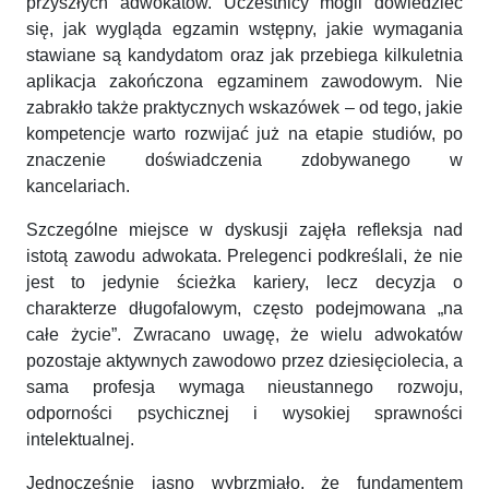
przyszłych adwokatów. Uczestnicy mogli dowiedzieć
się, jak wygląda egzamin wstępny, jakie wymagania
stawiane są kandydatom oraz jak przebiega kilkuletnia
aplikacja zakończona egzaminem zawodowym. Nie
zabrakło także praktycznych wskazówek – od tego, jakie
kompetencje warto rozwijać już na etapie studiów, po
znaczenie doświadczenia zdobywanego w
kancelariach.
Szczególne miejsce w dyskusji zajęła refleksja nad
istotą zawodu adwokata. Prelegenci podkreślali, że nie
jest to jedynie ścieżka kariery, lecz decyzja o
charakterze długofalowym, często podejmowana „na
całe życie”. Zwracano uwagę, że wielu adwokatów
pozostaje aktywnych zawodowo przez dziesięciolecia, a
sama profesja wymaga nieustannego rozwoju,
odporności psychicznej i wysokiej sprawności
intelektualnej.
Jednocześnie jasno wybrzmiało, że fundamentem