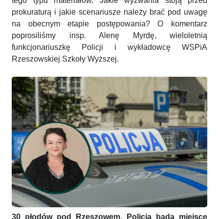
tego typu materiałów. Jakie wyzwania stoją przed
prokuraturą i jakie scenariusze należy brać pod uwagę
na obecnym etapie postępowania? O komentarz
poprosiliśmy insp. Alenę Myrdę, wieloletnią
funkcjonariuszkę Policji i wykładowcę WSPiA
Rzeszowskiej Szkoły Wyższej.
30 płodów pod Rzeszowem. Policja bada miejsce