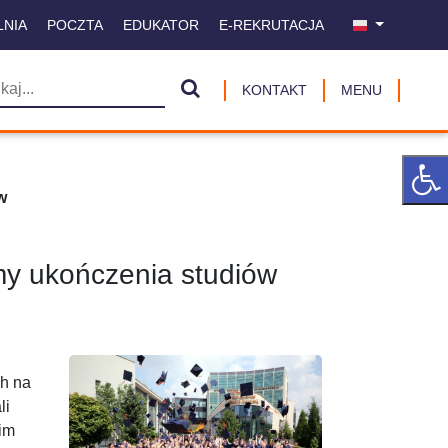
LNIA
POCZTA
EDUKATOR
E-REKRUTACJA
KONTAKT
MENU
w
my ukończenia studiów
ch na
li
nim