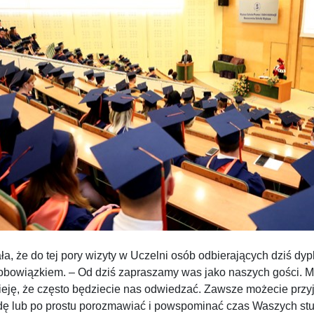
a, że do tej pory wizyty w Uczelni osób odbierających dziś dy
 obowiązkiem. – Od dziś zapraszamy was jako naszych gości. 
ieję, że często będziecie nas odwiedzać. Zawsze możecie przy
dę lub po prostu porozmawiać i powspominać czas Waszych st