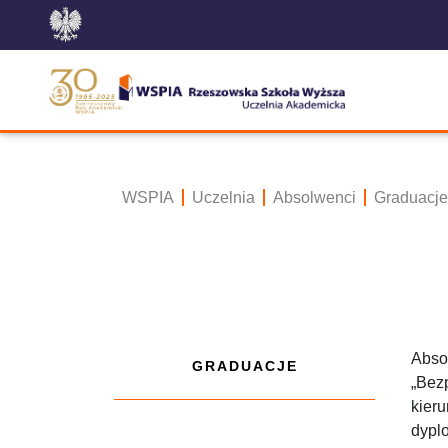
WSPIA
Uczelnia
Absolwenci
Graduacje
Absol
GRADUACJE
„Bez
kieru
dyplo