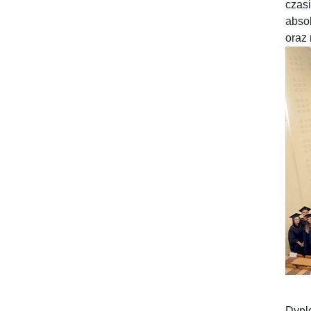
czasi
abso
oraz
Dypl