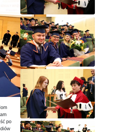
plom
Mam
jść po
udiów