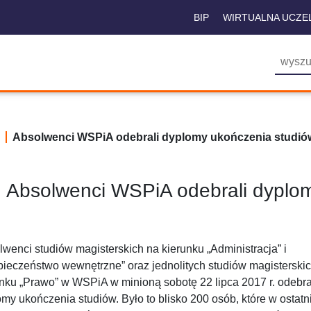
BIP
WIRTUALNA UCZE
Absolwenci WSPiA odebrali dyplomy ukończenia studió
Absolwenci WSPiA odebrali dyplo
wenci studiów magisterskich na kierunku „Administracja” i
pieczeństwo wewnętrzne” oraz jednolitych studiów magisterski
nku „Prawo” w WSPiA w minioną sobotę 22 lipca 2017 r. odebra
my ukończenia studiów. Było to blisko 200 osób, które w ostat