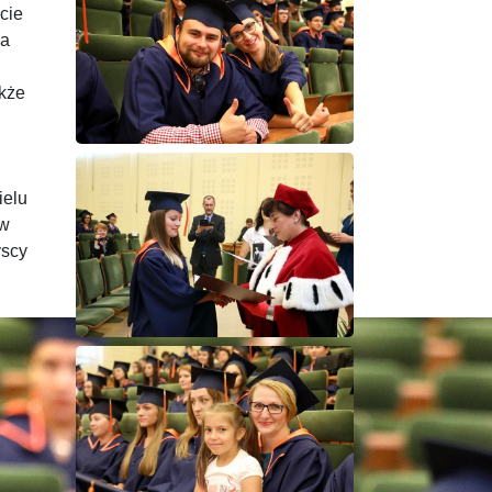
cie
na
akże
ielu
 w
yscy