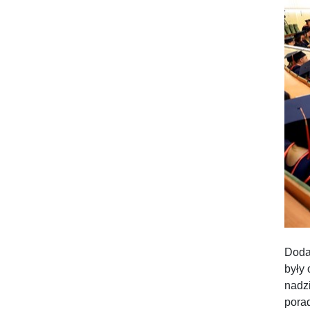
Dodał
były
nadz
pora