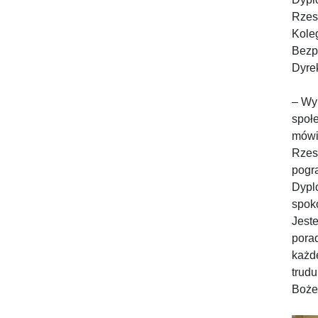
Rzes
Kole
Bezp
Dyrek
– Wyk
społe
mówi
Rzes
pogr
Dypl
spok
Jest
porad
każde
trudu
Boże