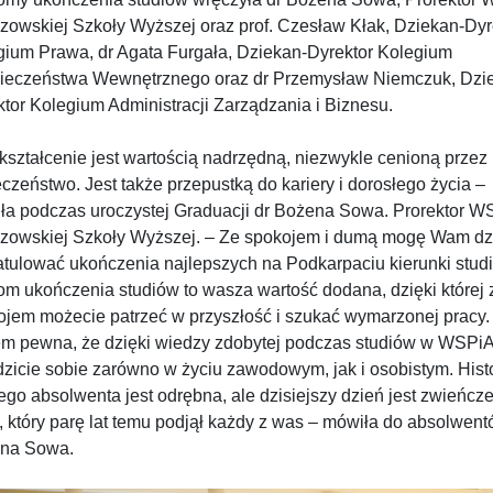
zowskiej Szkoły Wyższej oraz prof. Czesław Kłak, Dziekan-Dyr
gium Prawa, dr Agata Furgała, Dziekan-Dyrektor Kolegium
ieczeństwa Wewnętrznego oraz dr Przemysław Niemczuk, Dzi
tor Kolegium Administracji Zarządzania i Biznesu.
ształcenie jest wartością nadrzędną, niezwykle cenioną przez
czeństwo. Jest także przepustką do kariery i dorosłego życia –
ła podczas uroczystej Graduacji dr Bożena Sowa. Prorektor W
zowskiej Szkoły Wyższej. – Ze spokojem i dumą mogę Wam dz
atulować ukończenia najlepszych na Podkarpaciu kierunki stud
om ukończenia studiów to wasza wartość dodana, dzięki której 
ojem możecie patrzeć w przyszłość i szukać wymarzonej pracy.
em pewna, że dzięki wiedzy zdobytej podczas studiów w WSPi
zicie sobie zarówno w życiu zawodowym, jak i osobistym. Hist
go absolwenta jest odrębna, ale dzisiejszy dzień jest zwieńcz
, który parę lat temu podjął każdy z was – mówiła do absolwent
na Sowa.