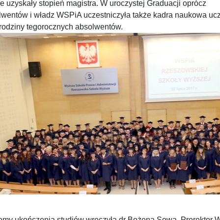
e uzyskały stopień magistra. W uroczystej Graduacji oprócz
lwentów i władz WSPiA uczestniczyła także kadra naukowa ucz
 rodziny tegorocznych absolwentów.
omy ukończenia studiów wręczyła dr Bożena Sowa, Prorektor