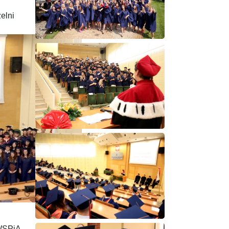
elni
 WSPiA