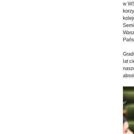
w WS
korzy
kole
Semi
Waszy
Pańs
Grad
lat 
nasze
absol