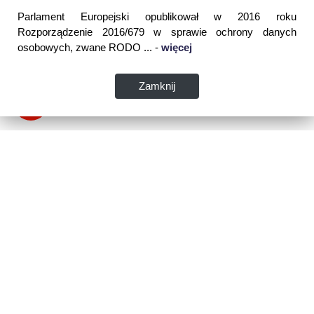
Parlament Europejski opublikował w 2016 roku
Rozporządzenie 2016/679 w sprawie ochrony danych
osobowych, zwane RODO ... -
więcej
Zamknij
Dane kontaktowe:
WSPIA Rzeszowska Szkoła Wyższa
ul. Cegielniana 14 (boczna al. Rejtana)
35-310 Rzeszów
tel. 17 867 04 00