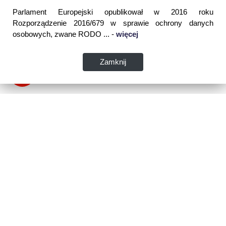
Parlament Europejski opublikował w 2016 roku
Rozporządzenie 2016/679 w sprawie ochrony danych
osobowych, zwane RODO ... -
więcej
Zamknij
Dane kontaktowe:
WSPIA Rzeszowska Szkoła Wyższa
ul. Cegielniana 14 (boczna al. Rejtana)
35-310 Rzeszów
tel. 17 867 04 00