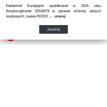
Parlament Europejski opublikował w 2016 roku
Rozporządzenie 2016/679 w sprawie ochrony danych
osobowych, zwane RODO ... -
więcej
Zamknij
Dane kontaktowe:
WSPIA Rzeszowska Szkoła Wyższa
ul. Cegielniana 14 (boczna al. Rejtana)
35-310 Rzeszów
tel. 17 867 04 00