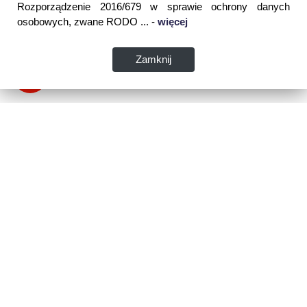
Rozporządzenie 2016/679 w sprawie ochrony danych
osobowych, zwane RODO ... -
więcej
Zamknij
Dane kontaktowe:
WSPIA Rzeszowska Szkoła Wyższa
ul. Cegielniana 14 (boczna al. Rejtana)
35-310 Rzeszów
tel. 17 867 04 00
email:
sekretariat.r@wspia.eu