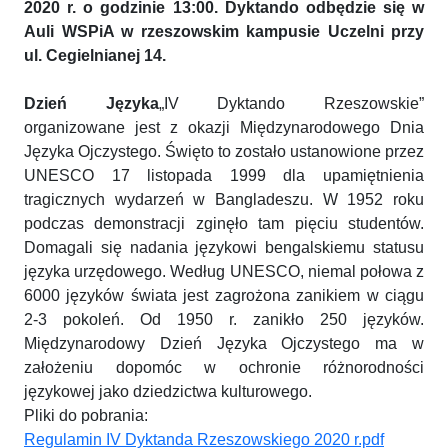
2020 r. o godzinie 13:00. Dyktando odbędzie się w
Auli WSPiA w rzeszowskim kampusie Uczelni przy
ul. Cegielnianej 14.
Dzień Języka
„IV Dyktando Rzeszowskie”
organizowane jest z okazji Międzynarodowego Dnia
Języka Ojczystego. Święto to zostało ustanowione przez
UNESCO 17 listopada 1999 dla upamiętnienia
tragicznych wydarzeń w Bangladeszu. W 1952 roku
podczas demonstracji zginęło tam pięciu studentów.
Domagali się nadania językowi bengalskiemu statusu
języka urzędowego. Według UNESCO, niemal połowa z
6000 języków świata jest zagrożona zanikiem w ciągu
2-3 pokoleń. Od 1950 r. zanikło 250 języków.
Międzynarodowy Dzień Języka Ojczystego ma w
założeniu dopomóc w ochronie różnorodności
językowej jako dziedzictwa kulturowego.
Pliki do pobrania:
Regulamin IV Dyktanda Rzeszowskiego 2020 r.pdf